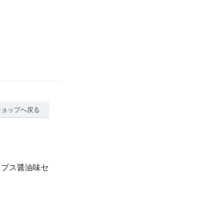
ショップへ戻る
ップス醤油味セ